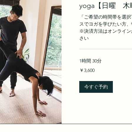
yoga【日曜 
「ご希望の時間帯を選択
スでヨガを学びたい方
※決済方法はオンライン
さい
1時間 30分
3,600
￥3,600
円
今すぐ予約