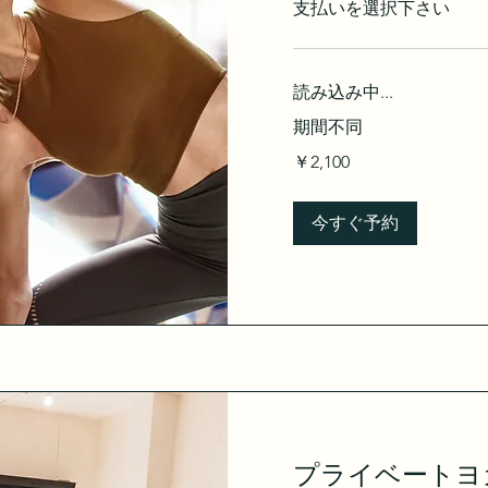
支払いを選択下さい
読み込み中...
期間不同
2,100
￥2,100
円
今すぐ予約
プライベートヨガ 