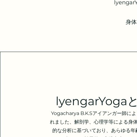
lyen
身体
lyengarYoga
Yogacharya B.K.Sアイアンガー師
れました、解剖学、心理学等による身
的な分析に基づいており、あらゆる年