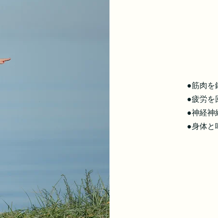
●筋肉を
●疲労を
●神経神
​●身体