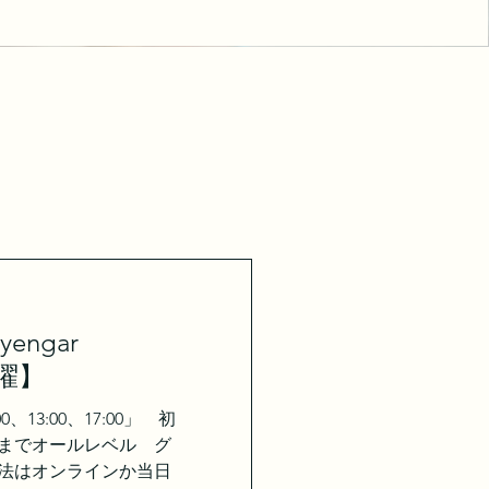
engar
水曜】
0、13:00、17:00」 初
までオールレベル グ
法はオンラインか当日