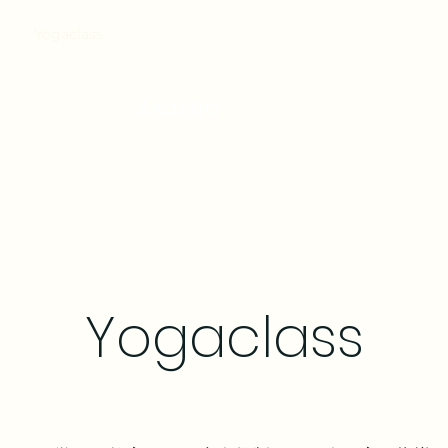
Yogaclass
Thaimassage
販売プラン
contact/ac
/Massage /
Akasha
massage/
Yogaclass