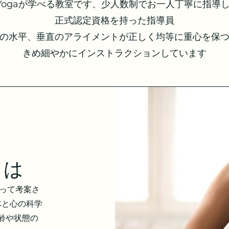
garYogaが学べる教室です、少人数制でお一人丁寧に指導
正式認定資格を持った指導員
の水平、垂直のアライメントが正しく均等に重心を保
​きめ細やかにインストラクションしています
とは
によって考案さ
体と心の科学
齢や状態の