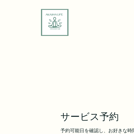
ホーム
Yoga 
Thai 
サービス予約
予約可能日を確認し、お好きな時